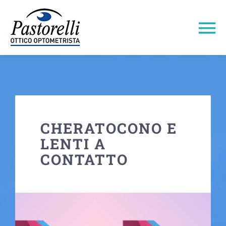
Salta
al
To
contenuto
Na
Home
Pastorelli 1947
CHERATOCONO E
Area Shop
LENTI A
CONTATTO
Area Professionale
Area Tecnica