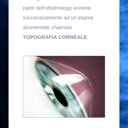
parte dell’oftalmologo avviene
successivamente ad un esame
strumentale chiamato
TOPOGRAFIA CORNEALE
.