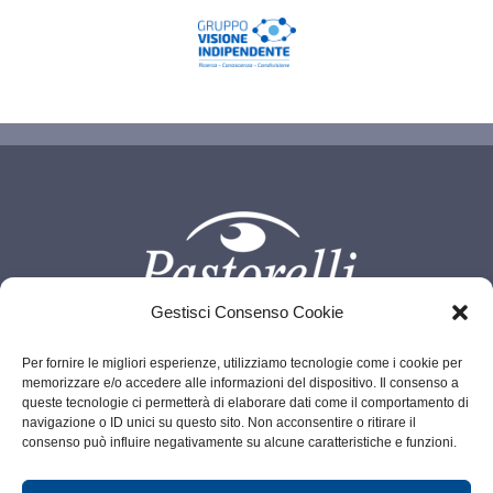
Gestisci Consenso Cookie
Per fornire le migliori esperienze, utilizziamo tecnologie come i cookie per
memorizzare e/o accedere alle informazioni del dispositivo. Il consenso a
Info@pastorelli.net
P.IVA 00685940066
queste tecnologie ci permetterà di elaborare dati come il comportamento di
navigazione o ID unici su questo sito. Non acconsentire o ritirare il
Legalmail:
pastorelliottico@legalmail.it
consenso può influire negativamente su alcune caratteristiche e funzioni.
© Copyright - 2026 | All Rights Reserved Pastorelli |
Privacy-