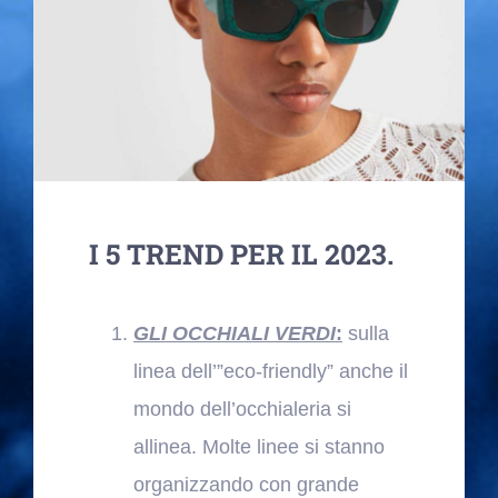
Blog
Contatti
I 5 TREND PER IL 2023.
GLI OCCHIALI VERDI
:
sulla
linea dell’”eco-friendly” anche il
mondo dell’occhialeria si
allinea. Molte linee si stanno
organizzando con grande