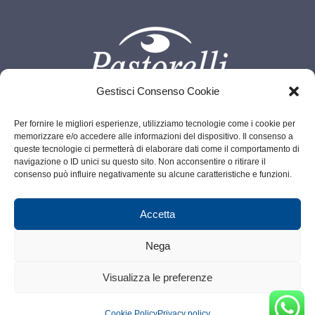
Gestisci Consenso Cookie
Per fornire le migliori esperienze, utilizziamo tecnologie come i cookie per
memorizzare e/o accedere alle informazioni del dispositivo. Il consenso a
Info@pastorelli.net
P.IVA 00685940066
queste tecnologie ci permetterà di elaborare dati come il comportamento di
navigazione o ID unici su questo sito. Non acconsentire o ritirare il
Legalmail:
pastorelliottico@legalmail.it
consenso può influire negativamente su alcune caratteristiche e funzioni.
© Copyright - 2026 | All Rights Reserved Pastorelli |
Privacy-
Accetta
Policy
| Powered by
Web Agency Convince
Nega
Visualizza le preferenze
Cookie Policy
Privacy policy