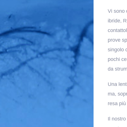
Vi sono 
ibride, 
contatto
prove sp
singolo 
pochi ce
da strum
Una lent
ma, sopr
resa più 
Il nostro