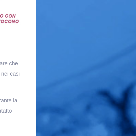
lare che
 nei casi
tante la
tatto