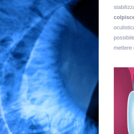
stabiliz
colpisc
oculisti
possibil
mettere 