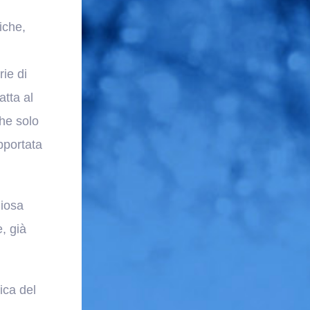
iche,
rie di
atta al
che solo
pportata
diosa
, già
ica del