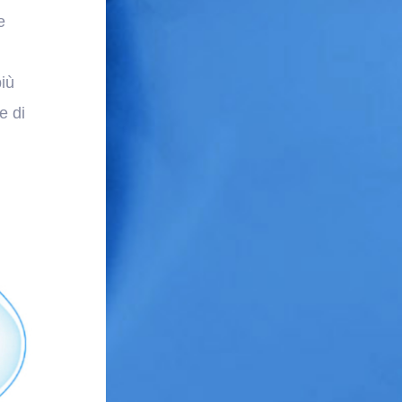
e
più
e di