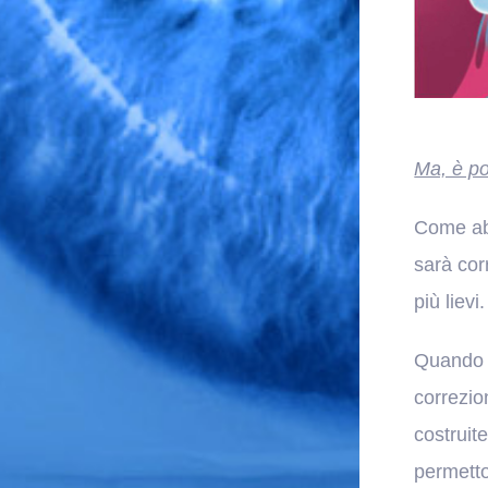
Ma, è po
Come abb
sarà cor
più lievi.
Quando q
correzio
costruit
permetto