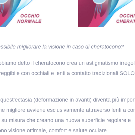
ssibile migliorare la visione in caso di cheratocono?
iamo detto il cheratocono crea un astigmatismo irrego
reggibile con occhiali e lenti a contatto tradizionali SOLO
uest’ectasia (deformazione in avanti) diventa più impor
ne migliore avviene esclusivamente attraverso lenti a con
e su misura che creano una nuova superficie regolare e
no visione ottimale, comfort e salute oculare.