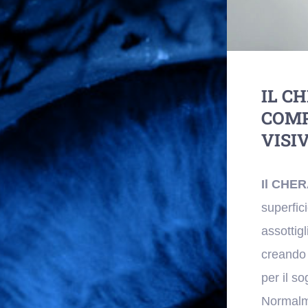
IL C
COMP
VISIV
Il CHE
superfic
assottig
creando 
per il s
Normalme