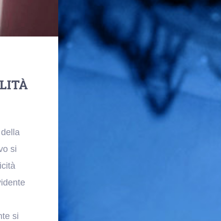
LITÀ
 della
vo si
icità
vidente
te si