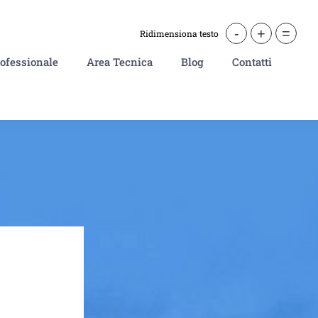
-
+
=
Ridimensiona testo
ofessionale
Area Tecnica
Blog
Contatti