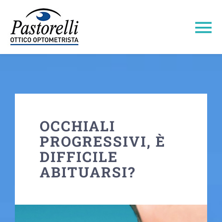
Salta
al
To
contenuto
Na
Home
Pastorelli 1947
OCCHIALI
Area Shop
PROGRESSIVI, È
DIFFICILE
Area Professionale
ABITUARSI?
Area Tecnica