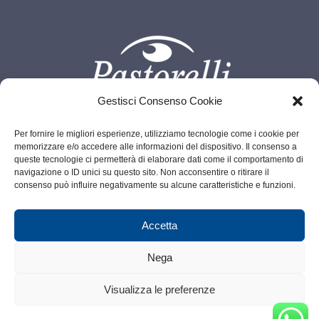
Gestisci Consenso Cookie
Per fornire le migliori esperienze, utilizziamo tecnologie come i cookie per
memorizzare e/o accedere alle informazioni del dispositivo. Il consenso a
Info@pastorelli.net
P.IVA 00685940066
queste tecnologie ci permetterà di elaborare dati come il comportamento di
navigazione o ID unici su questo sito. Non acconsentire o ritirare il
Legalmail:
pastorelliottico@legalmail.it
consenso può influire negativamente su alcune caratteristiche e funzioni.
© Copyright - 2026 | All Rights Reserved Pastorelli |
Privacy-
Accetta
Policy
| Powered by
Web Agency Convince
Nega
Visualizza le preferenze