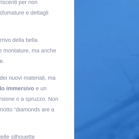
iscenti per non
 sfumature e dettagli
rrivo della bella
le montature, ma anche
e.
 dei nuovi materiali, ma
o immersivo
e un
mersione o a spruzzo. Non
l motto “diamonds are a
elle silhouette