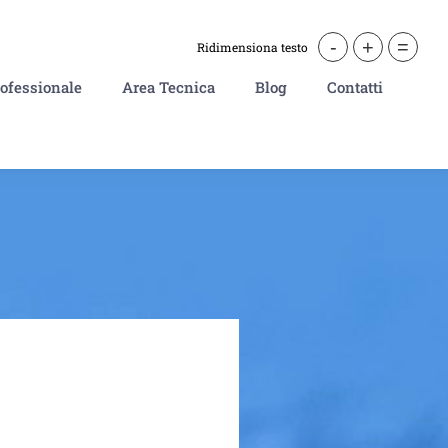
-
+
=
Ridimensiona testo
ofessionale
Area Tecnica
Blog
Contatti