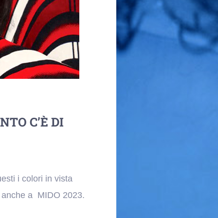
NTO C’È DI
esti i colori in vista
te anche a MIDO 2023.