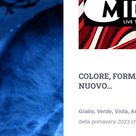
COLORE, FORMA
NUOVO…
Giallo, Verde, Viola, 
della primavera 2023 c