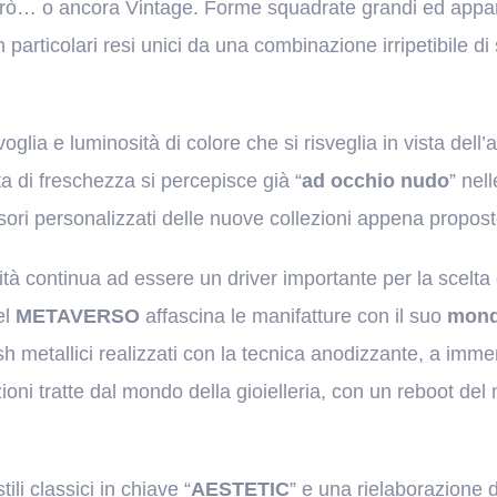
trò… o ancora Vintage. Forme squadrate grandi ed appar
 particolari resi unici da una combinazione irripetibile di
voglia e luminosità di colore che si risveglia in vista dell’a
a di freschezza si percepisce già “
ad occhio nudo
” nel
ssori personalizzati delle nuove collezioni appena propost
ità continua ad essere un driver importante per la scelta
el
METAVERSO
affascina le manifatture con il suo
mond
ish metallici realizzati con la tecnica anodizzante, a im
oni tratte dal mondo della gioielleria, con un reboot de
tili classici in chiave “
AESTETIC
” e una rielaborazione d