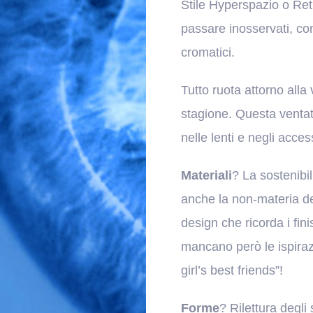
Stile Hyperspazio o Re
passare inosservati, con
cromatici.
Tutto ruota attorno alla 
stagione. Questa ventat
nelle lenti e negli acce
Materiali
? La sostenibil
anche la non-materia d
design che ricorda i fin
mancano però le ispirazi
girl’s best friends”!
Forme
? Rilettura degli s