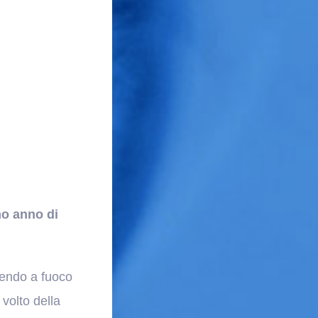
mo anno di
tendo a fuoco
volto della