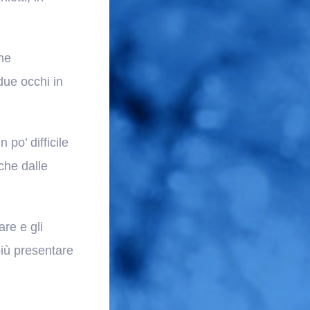
ne
due occhi in
 po’ difficile
che dalle
are e gli
iù presentare