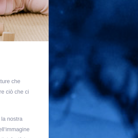
tture che
e ciò che ci
 la nostra
ell’immagine