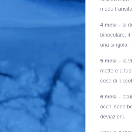
modo transitor
4 mesi
– si d
binoculare, il
una singola.
5 mesi
– la v
mettere a fuo
cose di picco
6 mesi
– acuit
occhi sono be
deviazioni.