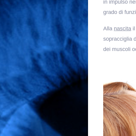
in impulso ner
grado di funz
Alla
nascita
il
sopracciglia 
dei muscoli oc