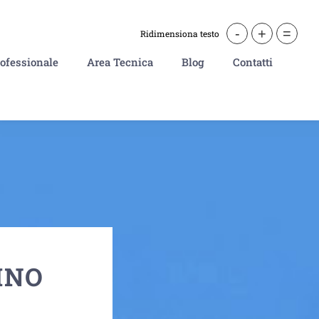
-
+
=
Ridimensiona testo
ofessionale
Area Tecnica
Blog
Contatti
INO