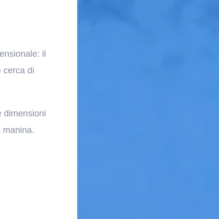
ensionale: il
 cerca di
le dimensioni
la manina.