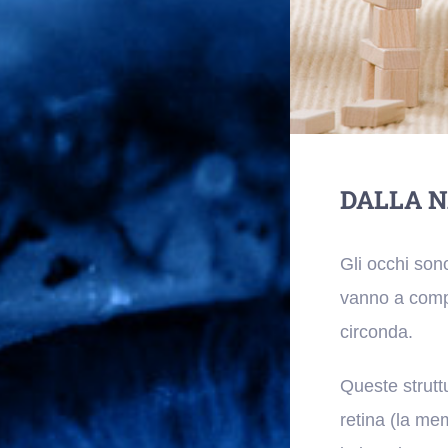
DALLA N
Gli occhi son
vanno a compo
circonda.
Queste strutt
retina (la me