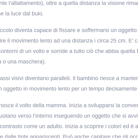
 l’allattamento), oltre a quella distanza la visione rima
e la luce dal buio.
iccolo diventa capace di fissare e soffermarsi un oggetto
ire il movimento lento ad una distanza i circa 25 cm. E’ 
contorni di un volto e sorride a tutto ciò che abbia quella
 o una maschera).
assi visivi diventano paralleli. Il bambino riesce a mante
n oggetto in movimento lento per un tempo decisamente 
nosce il volto della mamma. Inizia a svilupparsi la conver
ruotano verso l’interno inseguendo un oggetto che si avvi
contrasto come un adulto. Inizia a scoprire i colori ed è 
i e dalle tinte appariscenti. Può anche capitare che gli occh