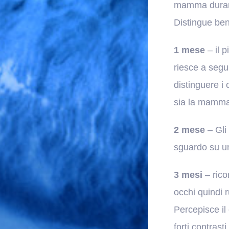
mamma durante
Distingue ben
1 mese
– il p
riesce a segu
distinguere i 
sia la mamma
2 mese
– Gli 
sguardo su u
3 mesi
– rico
occhi quindi 
Percepisce il 
forti contrast