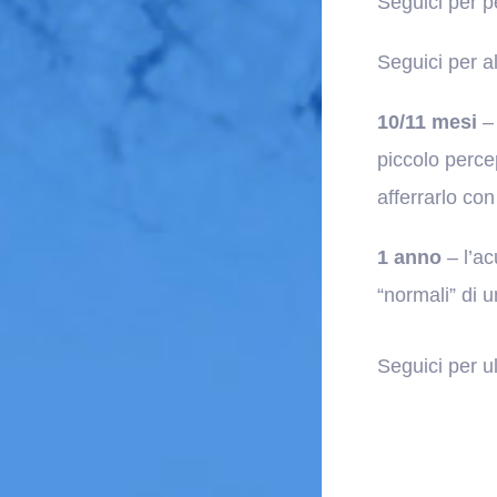
Seguici per p
Seguici per a
10/11 mesi
– 
piccolo perce
afferrarlo con
1 anno
– l’ac
“normali” di u
Seguici per u