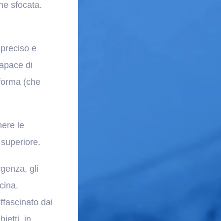
ne sfocata.
 preciso e
capace di
 forma (che
nere le
superiore.
genza, gli
cina.
affascinato dai
ietti, in