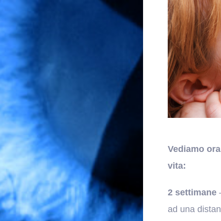
Vediamo ora 
vita:
2 settimane
–
ad una distan