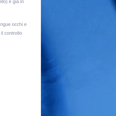
llo) è già in
tingue occhi e
l controllo