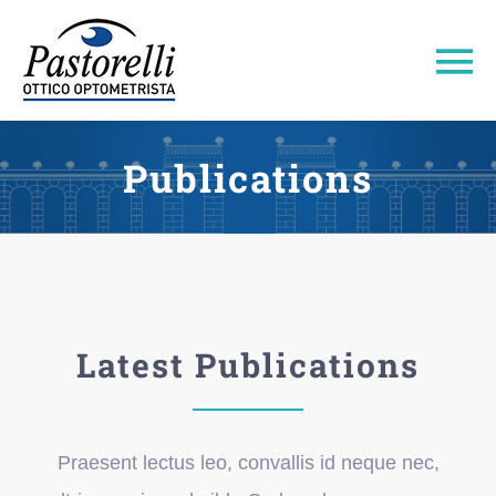
Salta
al
To
contenuto
Na
Home
Publications
Pastorelli 1947
Area Shop
Latest Publications
Area Professionale
Area Tecnica
Praesent lectus leo, convallis id neque nec,